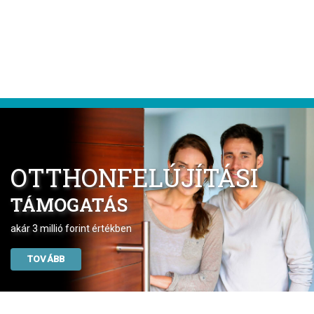
OTTHONFELÚJÍTÁSI
TÁMOGATÁS
akár 3 millió forint értékben
TOVÁBB