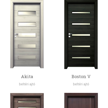
Akita
Boston V
beltéri ajtó
beltéri ajtó