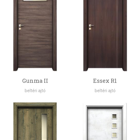
Gunma II
Essex R1
beltéri ajtó
beltéri ajtó