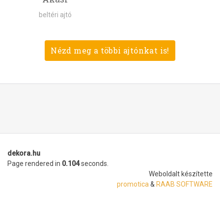
beltéri ajtó
Nézd meg a többi ajtónkat is!
dekora.hu
Page rendered in
0.104
seconds.
Weboldalt készítette
promotica
&
RAAB SOFTWARE